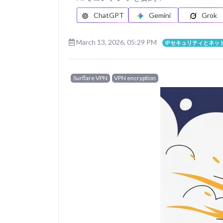
ChatGPT
Gemini
Grok
March 13, 2026, 05:29 PM
IPセキュリティとネッ
Surflare VPN
VPN encryption