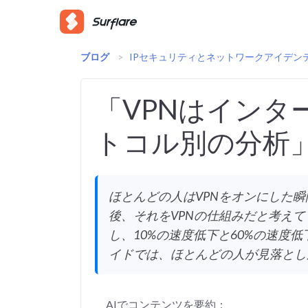
ブログ
>
IPセキュリティとネットワークアイデン
「VPNはイン
トコル別の分析
ほとんどの人はVPNをオンにした
後、それをVPNの仕組みだと考え
し、10%の速度低下と60%の速
イドでは、ほとんどの人が見落とし
AIでコンテンツを要約：