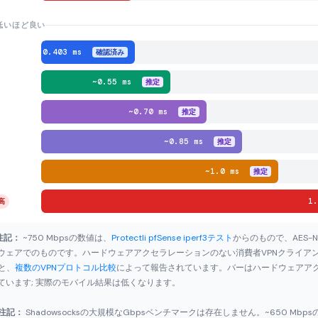
 低いほど良い
0.403 ms
確認済み
~0.55 ms
推定
~0.70 ms
推定
~0.85 ms
推定
~1.0 ms
推定
1
高
の注記：
~750 Mbpsの数値は、
Protectli pfSense iperf3テスト
からのもので、AES-
ウェアでのものです。ハードウェアアクセラレーションのない消費者VPNクライアン
すと、
複数のVPNプロトコル比較
によって報告されています。バーはハードウェアア
ています; 実際のモバイル結果は低くなります。
の注記：
Shadowsocksの大規模なGbpsベンチマークは存在しません。~650 Mb