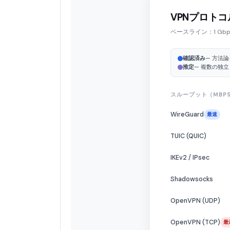
VPNプロト
ベースライン：1 G
確認済み
— 方法論
推定
— 複数の独
スループット（MBPS
WireGuard
最速
TUIC (QUIC)
IKEv2 / IPsec
Shadowsocks
OpenVPN (UDP)
OpenVPN (TCP)
最