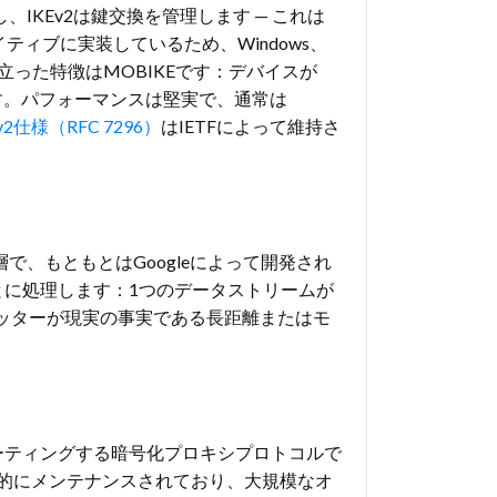
し、IKEv2は鍵交換を管理します — これは
ティブに実装しているため、Windows、
際立った特徴はMOBIKEです：デバイスが
ます。パフォーマンスは堅実で、通常は
Ev2仕様（RFC 7296）
はIETFによって維持さ
で、もともとはGoogleによって開発され
とに処理します：1つのデータストリームが
ッターが現実の事実である長距離またはモ
をルーティングする暗号化プロキシプロトコルで
れ以来積極的にメンテナンスされており、大規模なオ