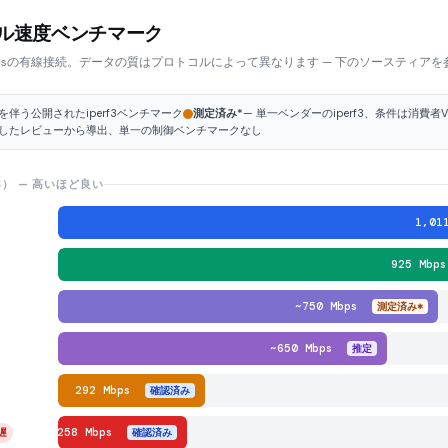
コル速度ベンチマーク
bpsの有線接続。データの質はプロトコルによって異なります — 下のソースティア
を伴う公開されたiperf3ベンチマーク
測定済み*
— 単一ベンダーのiperf3、条件は消費者
立したレビューから導出、単一の制御ベンチマークなし
） — 高いほど良い
1,0
925 Mb
~750 Mbps
測定済み*
~650 Mbps
推定
292 Mbps
確認済み
258 Mbps
遅
確認済み