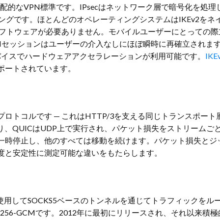
の支配的なVPN標準です。IPsecはネットワーク層で暗号化を処理
グです。ほとんどのオペレーティングシステムはIKEv2をネイ
イアントソフトウェアが必要ありません。モバイルユーザーにとっての
VPNセッションはユーザーの介入なしにほぼ瞬時に再確立され
デバイスでハードウェアアクセラレーションが利用可能です。
IK
ポートされています。
ロトコルです — これはHTTP/3を支える同じトランスポート層
り、QUICはUDP上で実行され、パケット損失をストリームご
一時停止し、他のすべては移動を続けます。パケット損失とジ
度と安定性に測定可能な違いをもたらします。
暗号を使用してSOCKS5ベースのトンネルを通じてトラフィック
またはAES-256-GCMです。2012年に最初にリリースされ、そ