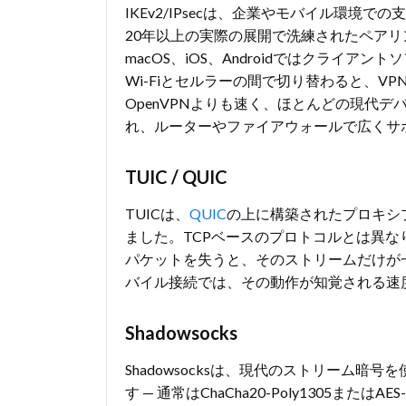
IKEv2/IPsecは、企業やモバイル環境で
20年以上の実際の展開で洗練されたペアリン
macOS、iOS、Androidではクラ
Wi-Fiとセルラーの間で切り替わると、
OpenVPNよりも速く、ほとんどの現代
れ、ルーターやファイアウォールで広くサ
TUIC / QUIC
TUICは、
QUIC
の上に構築されたプロキシプ
ました。TCPベースのプロトコルとは異な
パケットを失うと、そのストリームだけが
バイル接続では、その動作が知覚される速
Shadowsocks
Shadowsocksは、現代のストリーム
す — 通常はChaCha20-Poly1305