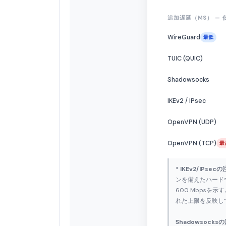
追加遅延（MS） —
WireGuard
最低
TUIC (QUIC)
Shadowsocks
IKEv2 / IPsec
OpenVPN (UDP)
OpenVPN (TCP)
最
* IKEv2/IPsec
ンを備えたハード
600 Mbpsを示
れた上限を反映し
Shadowsocks