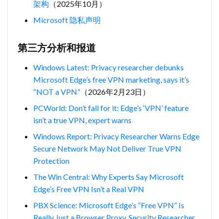
架构
（2025年10月）
Microsoft 隐私声明
第三方分析和报道
Windows Latest: Privacy researcher debunks
Microsoft Edge’s free VPN marketing, says it’s
“NOT a VPN”
（2026年2月23日）
PCWorld: Don’t fall for it: Edge’s ‘VPN’ feature
isn’t a true VPN, expert warns
Windows Report: Privacy Researcher Warns Edge
Secure Network May Not Deliver True VPN
Protection
The Win Central: Why Experts Say Microsoft
Edge’s Free VPN Isn’t a Real VPN
PBX Science: Microsoft Edge’s “Free VPN” Is
Really Just a Browser Proxy, Security Researcher