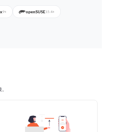
x
openSUSE
9+
15.4+
连接。