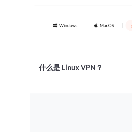
Windows
MacOS
什么是 Linux VPN？