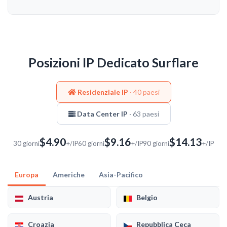
Posizioni IP Dedicato Surflare
Residenziale IP
· 40 paesi
Data Center IP
· 63 paesi
$4.90
$9.16
$14.13
30 giorni
+/IP
60 giorni
+/IP
90 giorni
+/IP
Europa
Americhe
Asia-Pacifico
Austria
Belgio
Croazia
Repubblica Ceca