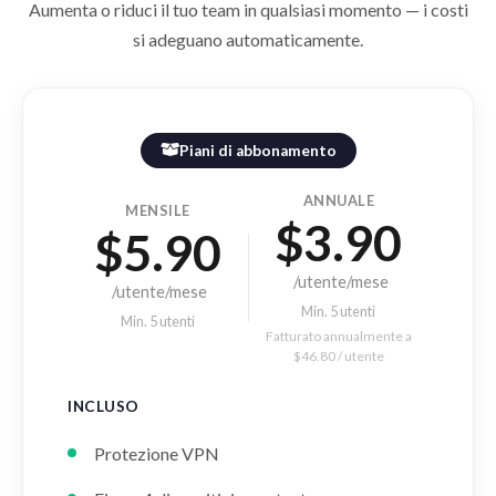
Aumenta o riduci il tuo team in qualsiasi momento — i costi
si adeguano automaticamente.
Piani di abbonamento
ANNUALE
MENSILE
$3.90
$5.90
/utente/mese
/utente/mese
Min. 5 utenti
Min. 5 utenti
Fatturato annualmente a
$46.80 / utente
INCLUSO
Protezione VPN