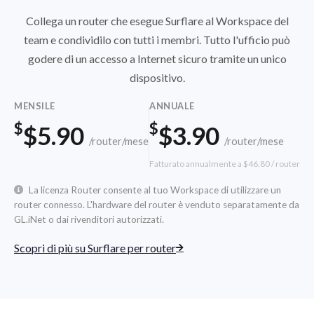
Collega un router che esegue Surflare al Workspace del
team e condividilo con tutti i membri. Tutto l'ufficio può
godere di un accesso a Internet sicuro tramite un unico
dispositivo.
MENSILE
ANNUALE
$
$
$5.90
$3.90
/router/mese
/router/mese
Fatturato annualmente a $46.80 / router
La licenza Router consente al tuo Workspace di utilizzare un
router connesso. L'hardware del router è venduto separatamente da
GL.iNet o dai rivenditori autorizzati.
Scopri di più su Surflare per router