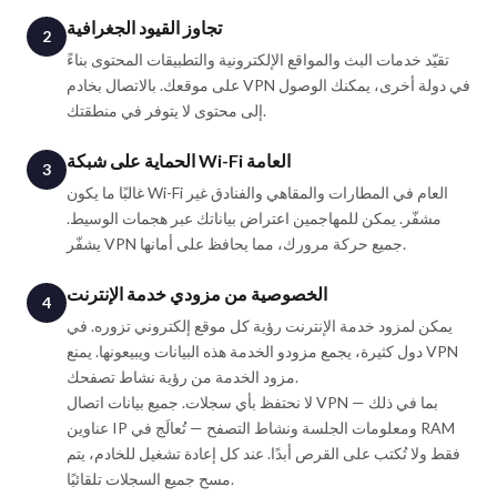
تجاوز القيود الجغرافية
2
تقيّد خدمات البث والمواقع الإلكترونية والتطبيقات المحتوى بناءً
على موقعك. بالاتصال بخادم VPN في دولة أخرى، يمكنك الوصول
إلى محتوى لا يتوفر في منطقتك.
الحماية على شبكة Wi-Fi العامة
3
غالبًا ما يكون Wi-Fi العام في المطارات والمقاهي والفنادق غير
مشفّر. يمكن للمهاجمين اعتراض بياناتك عبر هجمات الوسيط.
يشفّر VPN جميع حركة مرورك، مما يحافظ على أمانها.
الخصوصية من مزودي خدمة الإنترنت
4
يمكن لمزود خدمة الإنترنت رؤية كل موقع إلكتروني تزوره. في
دول كثيرة، يجمع مزودو الخدمة هذه البيانات ويبيعونها. يمنع VPN
مزود الخدمة من رؤية نشاط تصفحك.
لا نحتفظ بأي سجلات. جميع بيانات اتصال VPN — بما في ذلك
عناوين IP ومعلومات الجلسة ونشاط التصفح — تُعالَج في RAM
فقط ولا تُكتب على القرص أبدًا. عند كل إعادة تشغيل للخادم، يتم
مسح جميع السجلات تلقائيًا.