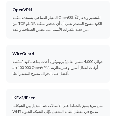
OpenVPN
المعيار الصناعي. يستخدم مكتبة OpenSSL للتشفير ويدعم كلًا
من TCP وUDP. الكود مفتوح المصدر يعني أن أي شخص يمكنه
مراجعته للثغرات الأمنية، مما يضمن الشفافية والثقة.
WireGuard
بروتوكول أحدث بقاعدة كود مُبسَّطة (حوالي 4,000 سطر مقابل
400,000+ لـ OpenVPN). أوقات اتصال أسرع وعمر بطارية
أفضل على الجوال. مفتوح المصدر أيضًا.
IKEv2/IPsec
يتميز بالحفاظ على الاتصالات عند التبديل بين الشبكات (مثل من
Wi-Fi إلى الشبكة الخلوية). مدمج في معظم أنظمة التشغيل