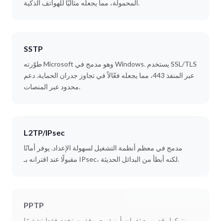
المحمولة، مما يجعله مثاليًا للهواتف الذكية.
SSTP
طوّرته Microsoft وهو مدمج في Windows. يستخدم SSL/TLS
عبر المنفذ 443، مما يجعله فعّالاً في تجاوز جدران الحماية. دعم
محدود عبر المنصات.
L2TP/IPsec
مدمج في معظم أنظمة التشغيل لسهولة الإعداد. يوفر أمانًا
مقبولًا عند اقترانه بـ IPsec، لكنه أبطأ من البدائل الحديثة.
PPTP
بروتوكول قديم مع ثغرات أمنية معروفة. يستخدم فقط تشفيرًا