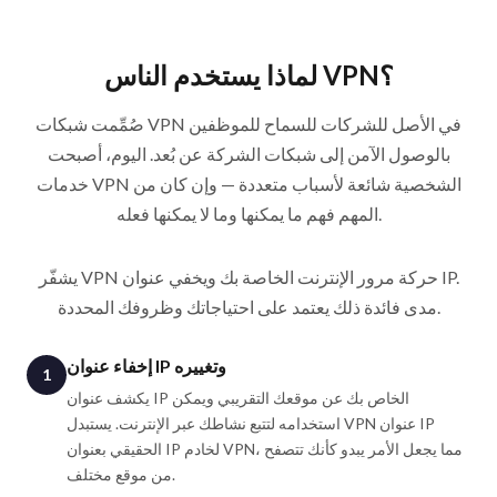
لماذا يستخدم الناس VPN؟
صُمِّمت شبكات VPN في الأصل للشركات للسماح للموظفين
بالوصول الآمن إلى شبكات الشركة عن بُعد. اليوم، أصبحت
خدمات VPN الشخصية شائعة لأسباب متعددة — وإن كان من
المهم فهم ما يمكنها وما لا يمكنها فعله.
يشفّر VPN حركة مرور الإنترنت الخاصة بك ويخفي عنوان IP.
مدى فائدة ذلك يعتمد على احتياجاتك وظروفك المحددة.
إخفاء عنوان IP وتغييره
1
يكشف عنوان IP الخاص بك عن موقعك التقريبي ويمكن
استخدامه لتتبع نشاطك عبر الإنترنت. يستبدل VPN عنوان IP
الحقيقي بعنوان IP لخادم VPN، مما يجعل الأمر يبدو كأنك تتصفح
من موقع مختلف.