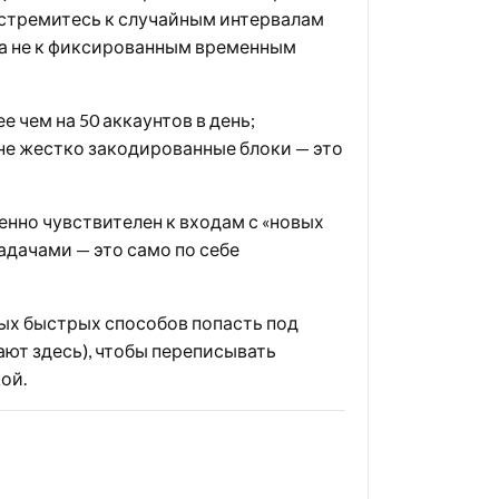
n, стремитесь к случайным интервалам
 а не к фиксированным временным
 чем на 50 аккаунтов в день;
 не жестко закодированные блоки — это
енно чувствителен к входам с «новых
адачами — это само по себе
мых быстрых способов попасть под
ют здесь), чтобы переписывать
ой.