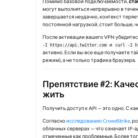
Помимо базовой подключаемости,
ста
могут выполняться непрерывно в течен
завершается неудачно, контекст теряе
постоянной нагрузкой, стоит больше, 
После активации вашего VPN убедитесь
и
-I https://api.twitter.com
curl -I h
активно. Если вы все еще получаете т
режим), а не только трафика браузера.
Препятствие #2: Качес
жить
Получить доступ к API — это одно. С к
Согласно
исследованию CrowdStrike
, р
облачных серверах — что означает IP-а
отмеченные как проблемные. Более тог