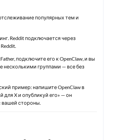
 отслеживание популярных тем и
нг. Reddit подключается через
Reddit.
ather, подключите его к OpenClaw, и вы
е несколькими группами — все без
ский пример: напишите OpenClaw в
й для X и опубликуй его» — он
с вашей стороны.