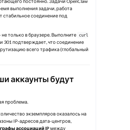
ботающего постоянно. Задачи OpenClaw
ремя выполнения задачи, работа
ет стабильное соединение под
 не только в браузере. Выполните
curl
ли 301 подтверждает, что соединение
ршрутизацию всего трафика (глобальный
аши аккаунты будут
ая проблема.
 количество экземпляров оказалось на
азоны IP-адресов дата-центров,
графы ассоциаций IP
между