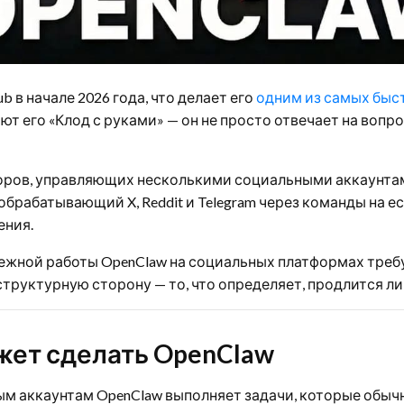
b в начале 2026 года, что делает его
одним из самых быс
ют его «Клод с руками» — он не просто отвечает на вопр
оров, управляющих несколькими социальными аккаунтам
обрабатывающий X, Reddit и Telegram через команды на 
ения.
дежной работы OpenClaw на социальных платформах требу
труктурную сторону — то, что определяет, продлится ли 
жет сделать OpenClaw
м аккаунтам OpenClaw выполняет задачи, которые обыч