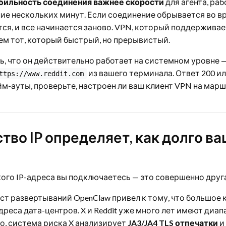
бильность соединения важнее скорости
для агента, ра
ие нескольких минут. Если соединение обрывается во в
тся, и все начинается заново. VPN, который поддержива
чем тот, который быстрый, но прерывистый.
, что он действительно работает на системном уровне —
из вашего терминала. Ответ 200 и
ttps://www.reddit.com
айм-ауты, проверьте, настроен ли ваш клиент VPN на ма
тво IP определяет, как долго в
акого IP-адреса вы подключаетесь — это совершенно друг
ост развертываний OpenClaw привел к тому, что большое
дреса дата-центров. X и Reddit уже много лет имеют диап
о, система риска X анализирует
JA3/JA4 TLS отпечатки
и