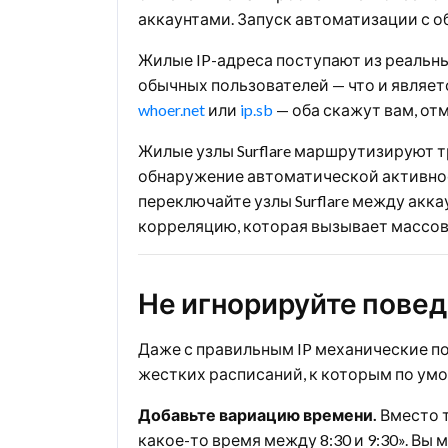
аккаунтами. Запуск автоматизации с о
Жилые IP-адреса поступают из реальн
обычных пользователей — что и являетс
whoer.net
или
ip.sb
— оба скажут вам, отм
Жилые узлы Surflare маршрутизируют 
обнаружение автоматической активнос
переключайте узлы Surflare между акк
корреляцию, которая вызывает массов
Не игнорируйте повед
Даже с правильным IP механические п
жестких расписаний, к которым по ум
Добавьте вариацию времени.
Вместо т
какое-то время между 8:30 и 9:30». Вы