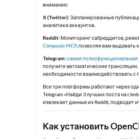
внимания:
X (Twitter)
: Запланированные публикац
аналитика аккаунтов.
Reddit
: Мониторинг сабреддитов, резю
Composio MCP
, позволяя вам выдавать 
Telegram
:
самая полнофункциональная 
получите автоматические трансляции,
необходимости взаимодействовать с п
Все три платформы работают через оди
Telegram «Найди 3 лучших поста на r/en
извлекает данные из Reddit, подводит 
Как установить OpenC