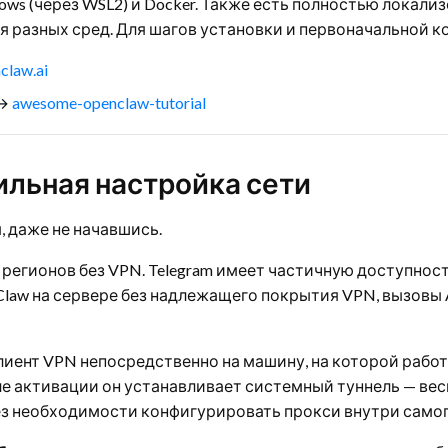
ndows (через WSL2) и Docker. Также есть полностью локал
 разных сред. Для шагов установки и первоначальной к
claw.ai
 →
awesome-openclaw-tutorial
ильная настройка сети
 даже не начавшись.
х регионов без VPN. Telegram имеет частичную доступнос
Claw на сервере без надлежащего покрытия VPN, вызовы 
иент VPN непосредственно на машину, на которой работ
 После активации он устанавливает системный туннель — в
ез необходимости конфигурировать прокси внутри самог