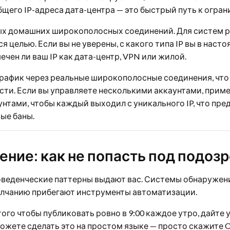
бщего IP-адреса дата-центра — это быстрый путь к огра
ых домашних широкополосных соединений. Для систем 
я целью. Если вы не уверены, с какого типа IP вы в нас
ечен ли ваш IP как дата-центр, VPN или жилой.
трафик через реальные широкополосные соединения, чт
ти. Если вы управляете несколькими аккаунтами, приме
аунтами, чтобы каждый выходил с уникального IP, что п
ые баны.
ение: как не попасть под подоз
оведенческие паттерны выдают вас. Системы обнаружени
олчанию прибегают инструменты автоматизации.
ого чтобы публиковать ровно в 9:00 каждое утро, дайте 
 можете сделать это на простом языке — просто скажите 