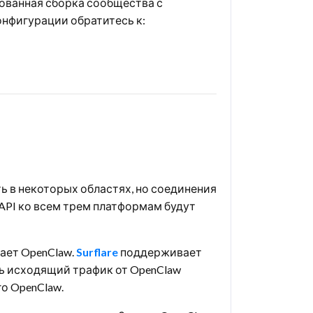
изованная сборка сообщества с
онфигурации обратитесь к:
ть в некоторых областях, но соединения
API ко всем трем платформам будут
ает OpenClaw.
Surflare
поддерживает
есь исходящий трафик от OpenClaw
о OpenClaw.