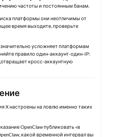
ничению частоты и постоянным банам.
риска платформы они неотличимы от
тоящее время выходите, проверьте
о значительно усложняет платформам
няйте правило один-аккаунт-один-IP:
редотвращает кросс-аккаунтную
рение
я X настроены на ловлю именно таких
указание OpenClaw публиковать «в
OpenClaw, какой временной интервал вы