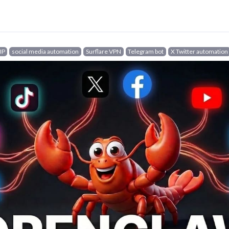
IP
social media automation
Surflare VPN
Telegram bot
X Twitter automation