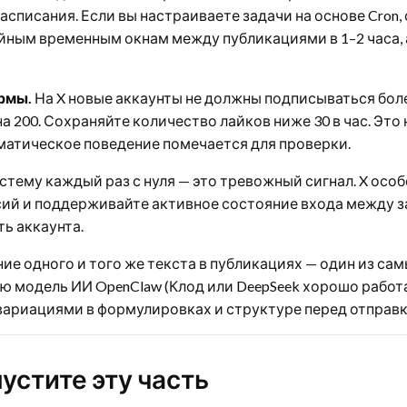
 расписания. Если вы настраиваете задачи на основе Cro
айным временным окнам между публикациями в 1–2 часа,
рмы.
На X новые аккаунты не должны подписываться более
а 200. Сохраняйте количество лайков ниже 30 в час. Это
матическое поведение помечается для проверки.
стему каждый раз с нуля — это тревожный сигнал. X особ
сий и поддерживайте активное состояние входа между з
ь аккаунта.
е одного и того же текста в публикациях — один из са
 модель ИИ OpenClaw (Клод или DeepSeek хорошо работа
ариациями в формулировках и структуре перед отправк
устите эту часть