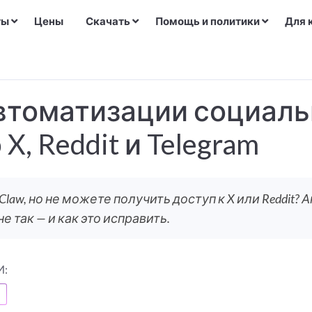
ты
Цены
Скачать
Помощь и политики
Для 
втоматизации социаль
X, Reddit и Telegram
law, но не можете получить доступ к X или Reddit?
е так — и как это исправить.
И: