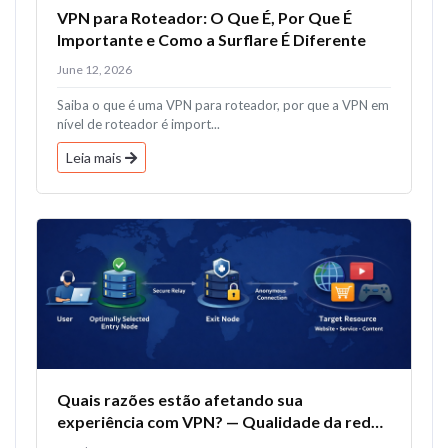
VPN para Roteador: O Que É, Por Que É
Importante e Como a Surflare É Diferente
June 12, 2026
Saiba o que é uma VPN para roteador, por que a VPN em
nível de roteador é import...
Leia mais
Quais razões estão afetando sua
experiência com VPN? — Qualidade da rede
e tecnologia de VPN de múltiplos saltos