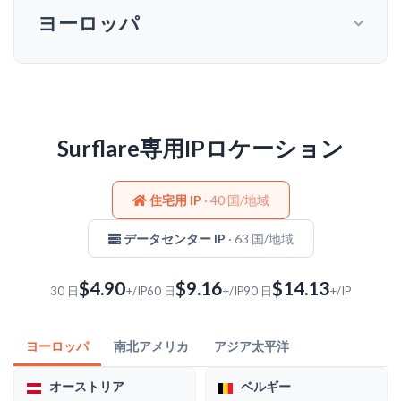
ヨーロッパ
Surflare専用IPロケーション
住宅用 IP
· 40 国/地域
データセンター IP
· 63 国/地域
$4.90
$9.16
$14.13
30 日
+/IP
60 日
+/IP
90 日
+/IP
ヨーロッパ
南北アメリカ
アジア太平洋
オーストリア
ベルギー